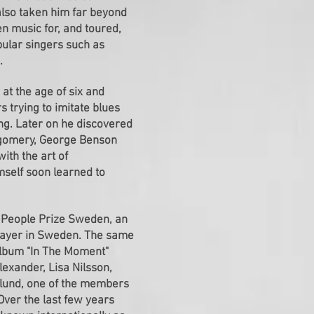
also taken him far beyond
en music for, and toured,
ular singers such as
.
r at the age of six and
s trying to imitate blues
ing. Later on he discovered
ntgomery, George Benson
with the art of
mself soon learned to
r People Prize Sweden, an
player in Sweden. The same
 album "In The Moment"
Alexander, Lisa Nilsson,
lund, one of the members
Over the last few years