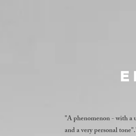
E
"A phenomenon - with a u
and a very personal tone".