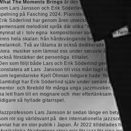
What The Moments Brings
är den talande titeln på det 
som Lars Jansson och Erik Söderlind släppte i samband 
spelning på Fasching 2024. Pianisten Lars Jansson och gi
Erik Söderlind har genom åren utvecklat ett intuitivt sams
gemensamt melodiskt språk där olika ”musikaliska ögonbl
mynnat ut i tolv egna kompositioner som formar en helhe
finns hela skalan: från hårdsvängande bebop till romanti
melankoli. Två av låtarna är också dedikerade till nära v
stora musiker som lämnat oss under senaste åren, vilket 
också förstärker det personliga tilltalet.
Den som följt både Lars och Erik Söderlind genom åren k
konstatera att Lars Jansson till viss mån tagit över den me
som legendariske Kjell Öhman tidigare hade för Erik Söde
Samtidigt har Erik Söderlind själv under senare år blivit 
mentor och förebild för många unga jazzmusiker. Det ver
ha lett fram till en mognare och mer eftertänksam ton i h
tidigare så hyllade gitarrspel.
Jazzprofessorn Lars Jansson är sedan länge en betydan
som rör sig världsvant på den internationella jazzscenen
annat har en stor publik i Japan. År 2022 tilldelades han 
Musikaliska Akademiens stora pris för jazz för sina insats