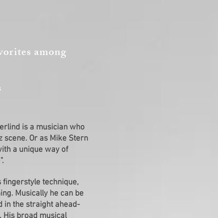
vorites among
s
erlind is a musician who
 scene. Or as Mike Stern
ith a unique way of
".
 fingerstyle technique,
ning. Musically he can be
 in the straight ahead-
. His broad musical