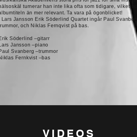
hälsoskäl turnerar han inte lika ofta som tidigare, vilket o
albumtiteln än mer relevant. Ta vara på ögonblicket!
I Lars Jansson Erik Söderlind Quartet ingår Paul Svanber
trummor, och Niklas Fernqvist på bas.
Erik Söderlind –gitarr
Lars Jansson –piano
Paul Svanberg –trummor
Niklas Fernkvist –bas
VIDEOS