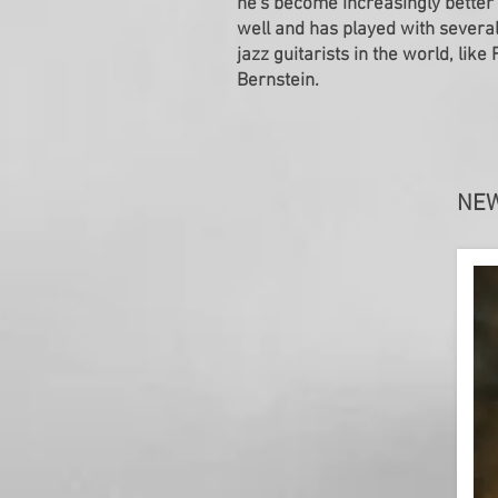
he's become increasingly better
well and has played with several 
jazz guitarists in the world, lik
Bernstein.
NEW