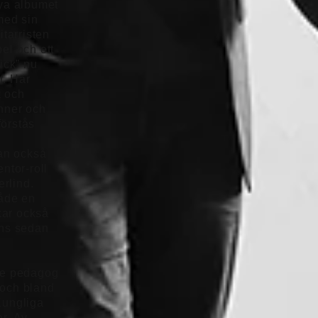
nya albumet
med sin
tarristen
pel och ett
ick” nu
t. Här
k och
änner och
förstås
an också
ntor-roll
rlind.
både en
kar också
ans sedan
de pedagog
 och bland
Kungliga
er. Av