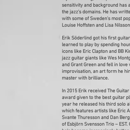
sensitivity and background has 
the jazz's domains. He has writt
with some of Sweden's most pop
Louise Hoffsten and Lisa Nilsson
Erik Söderlind got his first guita
learned to play by spending hour
icons like Eric Clapton and BB K
jazz guitar giants like Wes Mo
and Grant Green and fell in love 
improvisation, an art form he hi
master with brilliance.
In 2015 Erik received The Guita
award given to the best guitar 
year he released his third solo
which features artists like Eric 
Svante Thuresson and Dan Berg
of Esbjörn Svensson Trio – EST. 