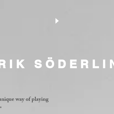
RIK SÖDERLI
nique way of playing
"