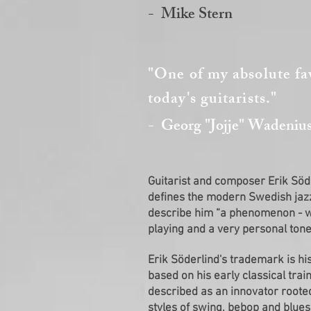
- Mike Stern
"One of my absolute fa
today's guitarists."
- Georg "Jojje" Wadeniu
Guitarist and composer Erik Söd
defines the modern Swedish jazz
describe him “a phenomenon - w
playing and a very personal tone
Erik Söderlind's trademark is his
based on his early classical trai
described as an innovator rooted
styles of swing, bebop and blues