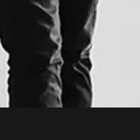
ckså gör
g på