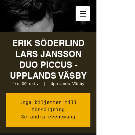
ERIK SÖDERLIND
LARS JANSSON
DUO PICCUS -
UPPLANDS VÄSBY
fre 09 okt.
  |  
Upplands Väsby
Inga biljetter till
försäljning
Se andra evenemang