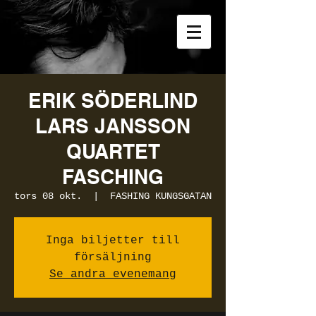
ERIK SÖDERLIND
LARS JANSSON
QUARTET
FASCHING
tors 08 okt.
  |  
FASHING KUNGSGATAN
Inga biljetter till
försäljning
Se andra evenemang