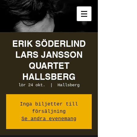
ERIK SÖDERLIND
LARS JANSSON
QUARTET
HALLSBERG
lör 24 okt.
  |  
Hallsberg
Inga biljetter till
försäljning
Se andra evenemang