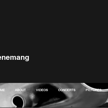
venemang
OME
ABOUT
VIDEOS
CONCERTS
PICTURES