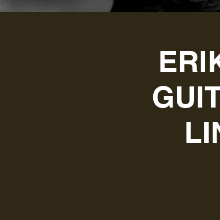
ERI
GUI
LI