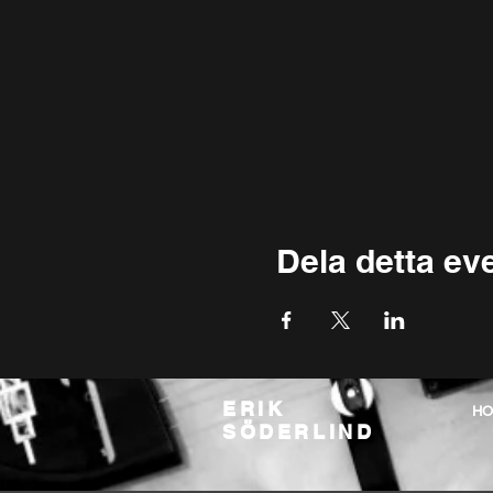
Dela detta e
ERIK
H
SÖDERLIND