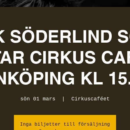
K SÖDERLIND 
TAR CIRKUS CA
NKÖPING KL 15
sön 01 mars
  |  
Cirkuscaféet
Inga biljetter till försäljning