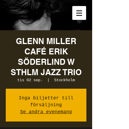
GLENN MILLER
CAFÉ ERIK
SÖDERLIND W
STHLM JAZZ TRIO
tis 02 sep.
  |  
Stockholm
Inga biljetter till
försäljning
Se andra evenemang