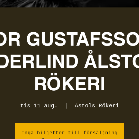
OR GUSTAFSSON
DERLIND ÅLST
RÖKERI
tis 11 aug.
  |  
Åstols Rökeri
Inga biljetter till försäljning