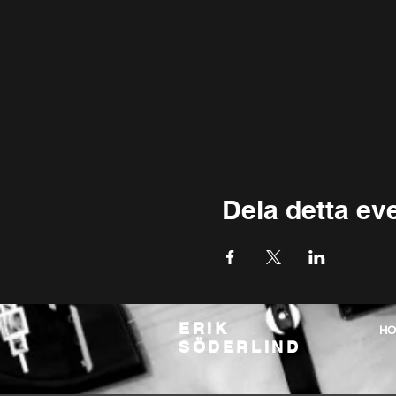
Dela detta e
ERIK
H
SÖDERLIND