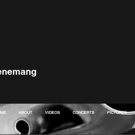
venemang
OME
ABOUT
VIDEOS
CONCERTS
PICTURES