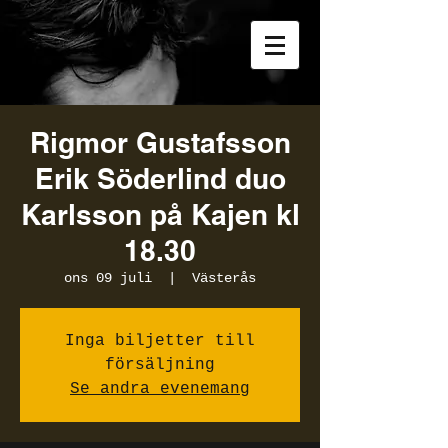
Rigmor Gustafsson
Erik Söderlind duo
Karlsson på Kajen kl
18.30
ons 09 juli
  |  
Västerås
Inga biljetter till
försäljning
Se andra evenemang