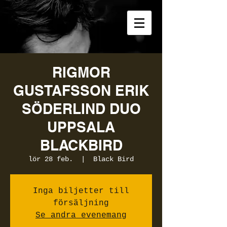
RIGMOR
GUSTAFSSON ERIK
SÖDERLIND DUO
UPPSALA
BLACKBIRD
lör 28 feb.
  |  
Black Bird
Inga biljetter till
försäljning
Se andra evenemang