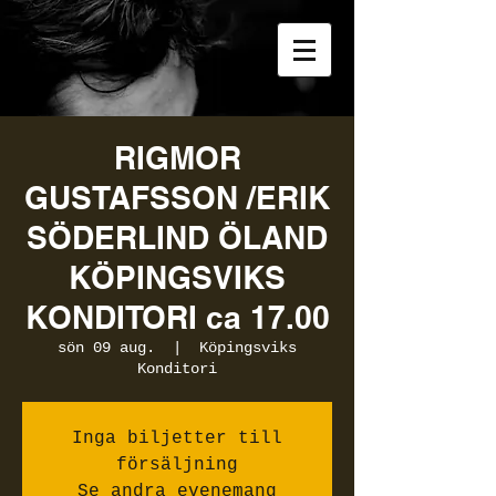
RIGMOR
GUSTAFSSON /ERIK
SÖDERLIND ÖLAND
KÖPINGSVIKS
KONDITORI ca 17.00
sön 09 aug.
  |  
Köpingsviks
Konditori
Inga biljetter till
försäljning
Se andra evenemang