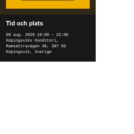
Tid och plats
09 aug. 2026 18:00 – 22:00
Köpingsviks Konditori,
Ramsättravägen 36, 387 50
Köpingsvik, Sverige
Dela detta evenemang
ERIK SÖDERLIND
© 2019 By LATALANTE