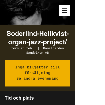
Soderlind-Hellkvist-
organ-jazz-project/
tors 26 feb.
  |  
Kanalgården
Sandviken AB
Inga biljetter till
försäljning
Se andra evenemang
Tid och plats