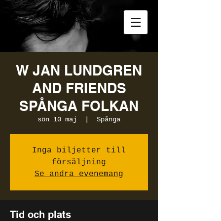
W JAN LUNDGREN
AND FRIENDS
SPÅNGA FOLKAN
sön 10 maj
  |  
Spånga
Inga biljetter till
försäljning
Se andra evenemang
Tid och plats